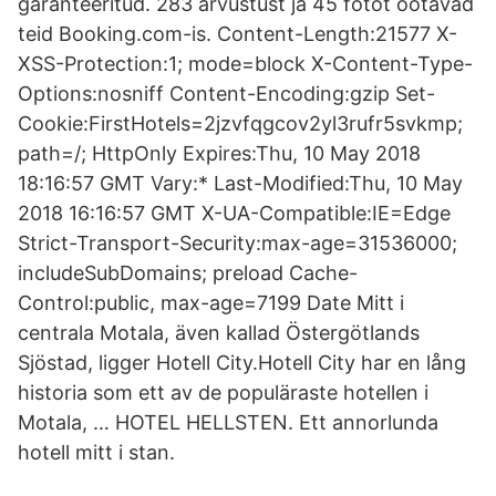
garanteeritud. 283 arvustust ja 45 fotot ootavad
teid Booking.com-is. Content-Length:21577 X-
XSS-Protection:1; mode=block X-Content-Type-
Options:nosniff Content-Encoding:gzip Set-
Cookie:FirstHotels=2jzvfqgcov2yl3rufr5svkmp;
path=/; HttpOnly Expires:Thu, 10 May 2018
18:16:57 GMT Vary:* Last-Modified:Thu, 10 May
2018 16:16:57 GMT X-UA-Compatible:IE=Edge
Strict-Transport-Security:max-age=31536000;
includeSubDomains; preload Cache-
Control:public, max-age=7199 Date Mitt i
centrala Motala, även kallad Östergötlands
Sjöstad, ligger Hotell City.Hotell City har en lång
historia som ett av de populäraste hotellen i
Motala, … HOTEL HELLSTEN. Ett annorlunda
hotell mitt i stan.