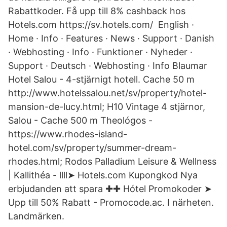
Rabattkoder. Få upp till 8% cashback hos
Hotels.com https://sv.hotels.com/ English ·
Home · Info · Features · News · Support · Danish
· Webhosting · Info · Funktioner · Nyheder ·
Support · Deutsch · Webhosting · Info Blaumar
Hotel Salou - 4-stjärnigt hotell. Cache 50 m
http://www.hotelssalou.net/sv/property/hotel-
mansion-de-lucy.html; H10 Vintage 4 stjärnor,
Salou - Cache 500 m Theológos -
https://www.rhodes-island-
hotel.com/sv/property/summer-dream-
rhodes.html; Rodos Palladium Leisure & Wellness
| Kallithéa - llll➤ Hotels.com Kupongkod Nya
erbjudanden att spara ✚✚ Hótel Promokoder ➤
Upp till 50% Rabatt - Promocode.ac. I närheten.
Landmärken.