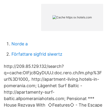
Norde a
Författare sigfrid siwertz
http://209.85.129.132/search?
q=cache:OIFjc8QyDUUJ:doc.rero.ch/lm.php%3F
url%3D1000,. http://apartment-living.hotels-in-
pomerania.com; Lägenhet Surf Baltic -
http://apartamenty-surf-
baltic.allpomeraniahotels.com; Pensionat ***
House Rezvaya With ◇Features◇ - The Escape